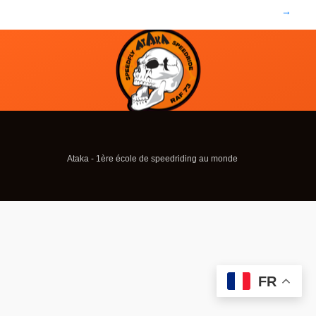
→
Ataka - 1ère école de speedriding au monde
FR